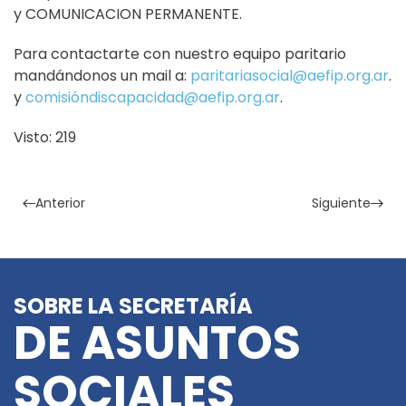
y COMUNICACION PERMANENTE.
Para contactarte con nuestro equipo paritario
mandándonos un mail a:
paritariasocial@aefip.org.ar
.
y
comisióndiscapacidad@aefip.org.ar
.
Visto: 219
Anterior
Siguiente
SOBRE LA SECRETARÍA
DE ASUNTOS
SOCIALES