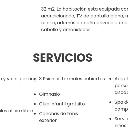
32 m2. La habitación esta equipada con
acondicionado, TV de pantalla plana, m
fuerte, además de baño privado con b
cabello y amenidades.
SERVICIOS
 y valet parking
3 Psicinas termales cubiertas
Adapt
perso
disca
Gimnasio
Spa de
Club infantil gratuito
comp
es al aire libre
Canchas de tenis
Servi
exterior
niños 