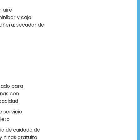
 aire
inibar y caja
añera, secador de
ado para
nas con
pacidad
 servicio
leto
cio de cuidado de
y niñas gratuito