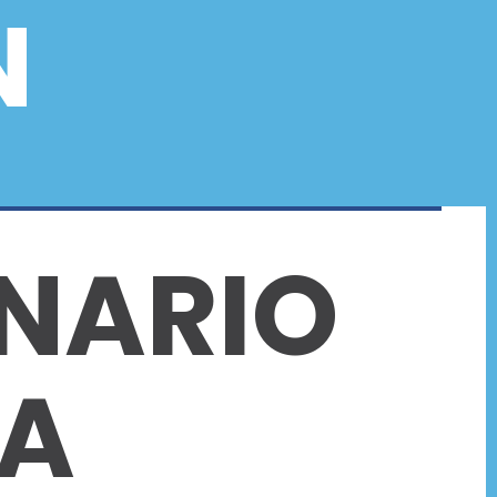
N
ENARIO
PA