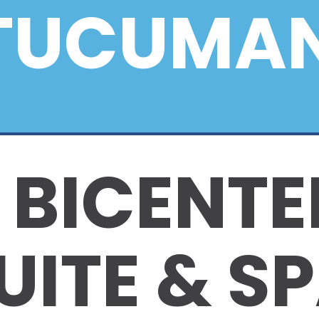
TUCUMA
 BICENT
UITE & S