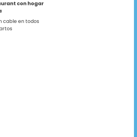
aurant con hogar
a
n cable en todos
uartos