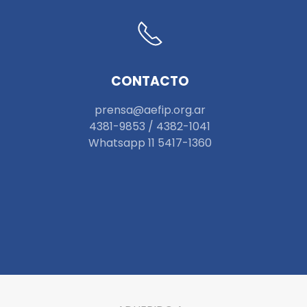
CONTACTO
prensa@aefip.org.ar
4381-9853 / 4382-1041
W
hatsapp 11 5417-1360