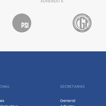
ADHERIDO A
IONAL
SECRETARIAS
des
General