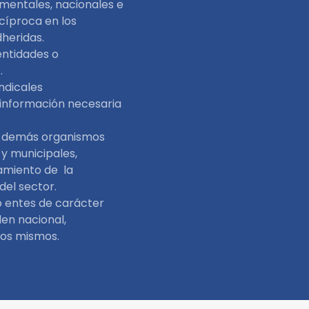
mentales, nacionales e
cíproca en los
heridas.
entidades o
.
ndicales
 información necesaria
y demás organismos
s y municipales,
amiento de la
 del sector.
o entes de carácter
den nacional,
los mismos.