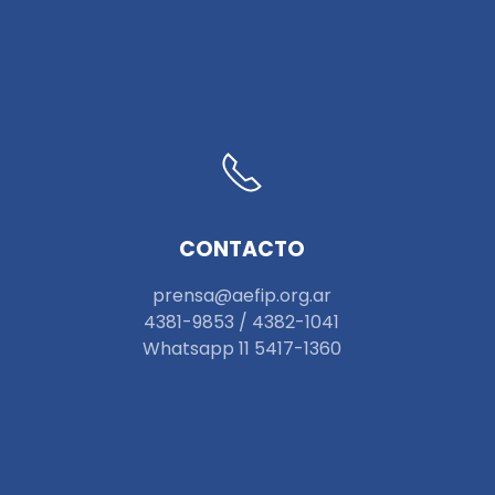
CONTACTO
prensa@aefip.org.ar
4381-9853 / 4382-1041
W
hatsapp 11 5417-1360