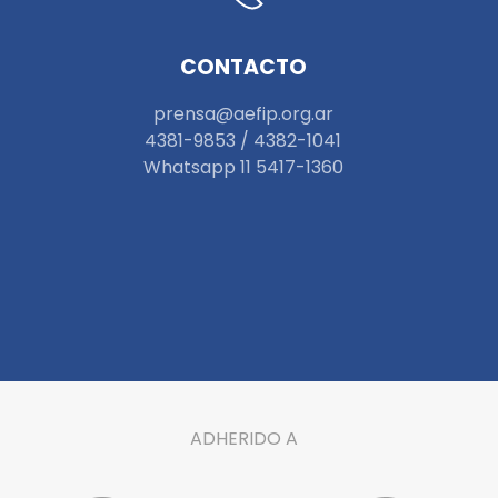
CONTACTO
prensa@aefip.org.ar
4381-9853 / 4382-1041
W
hatsapp 11 5417-1360
ADHERIDO A