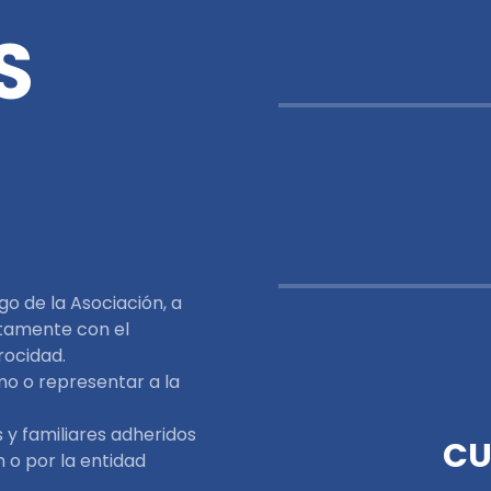
S
go de la Asociación, a
ntamente con el
rocidad.
o o representar a la
s y familiares adheridos
CU
n o por la entidad