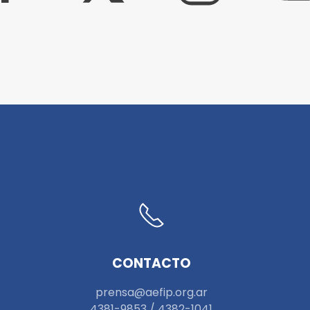
CONTACTO
prensa@aefip.org.ar
4381-9853 / 4382-1041