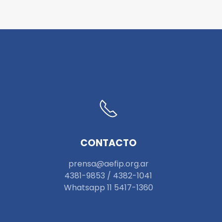
CONTACTO
prensa@aefip.org.ar
4381-9853 / 4382-1041
W
hatsapp 11 5417-1360