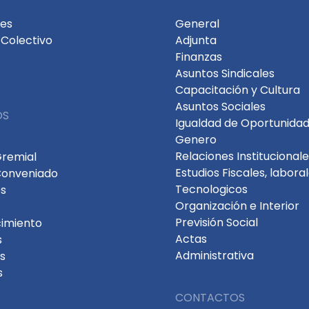
des
General
Colectivo
Adjunta
Finanzas
Asuntos Sindicales
Capacitación y Cultura
Asuntos Sociales
OS
Igualdad de Oportunidad
Genero
Relaciones Institucional
Gremial
Estudios Fiscales, labora
Conveniado
Tecnologicos
s
Organización e Interior
Previsión Social
cimiento
Actas
s
Administrativa
s
s
CONTACTOS