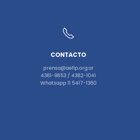
CONTACTO
prensa@aefip.org.ar
4381-9853 / 4382-1041
W
hatsapp 11 5417-1360