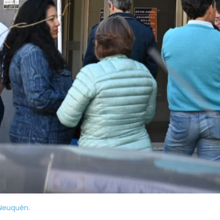
Neuquén
.