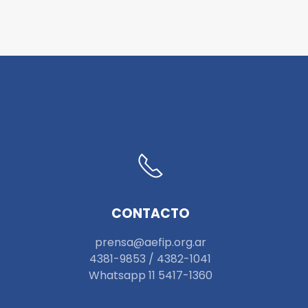
CONTACTO
prensa@aefip.org.ar
4381-9853 / 4382-1041
W
hatsapp 11 5417-1360