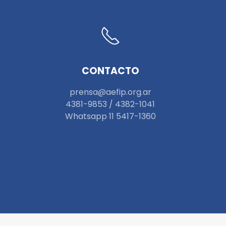
CONTACTO
prensa@aefip.org.ar
4381-9853 / 4382-1041
W
hatsapp 11 5417-1360