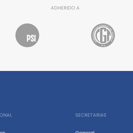
ADHERIDO A
IONAL
SECRETARIAS
des
General