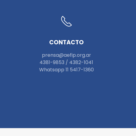
CONTACTO
prensa@aefip.org.ar
4381-9853 / 4382-1041
W
hatsapp 11 5417-1360