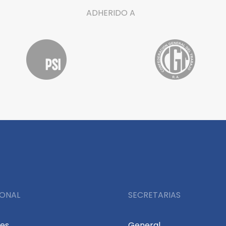
ADHERIDO A
IONAL
SECRETARIAS
des
General