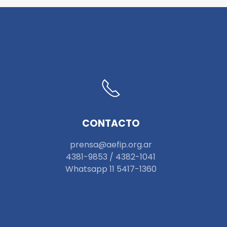
CONTACTO
prensa@aefip.org.ar
4381-9853 / 4382-1041
W
hatsapp 11 5417-1360