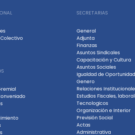
IONAL
SECRETARIAS
des
General
Colectivo
Adjunta
Finanzas
Asuntos Sindicales
Capacitación y Cultura
Asuntos Sociales
OS
Igualdad de Oportunidad
Genero
Relaciones Institucional
Gremial
Estudios Fiscales, labora
Conveniado
Tecnologicos
s
Organización e Interior
Previsión Social
cimiento
Actas
s
Administrativa
s