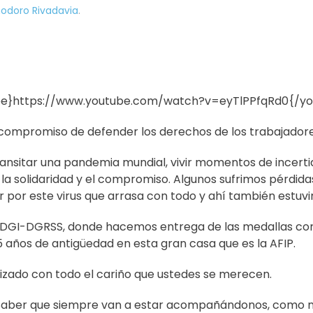
doro Rivadavia
.
be}https://www.youtube.com/watch?v=eyTlPPfqRd0{/yo
ompromiso de defender los derechos de los trabajadores 
nsitar una pandemia mundial, vivir momentos de incerti
 la solidaridad y el compromiso. Algunos sufrimos pérdi
 por este virus que arrasa con todo y ahí también estu
de DGI-DGRSS, donde hacemos entrega de las medallas co
 45 años de antigüedad en esta gran casa que es la AFIP.
alizado con todo el cariño que ustedes se merecen.
. Saber que siempre van a estar acompañándonos, como n