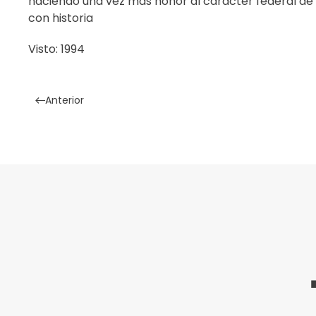
haciendo una vez más honor al carácter federal de 
con historia
Visto: 1994
Anterior