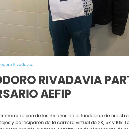
doro Rivadavia
.
DORO RIVADAVIA PART
SARIO AEFIP
 conmemoración de los 65 años de la fundación de nuestr
s y participaron de la carrera virtual de 2K, 5k y 10k. Lo