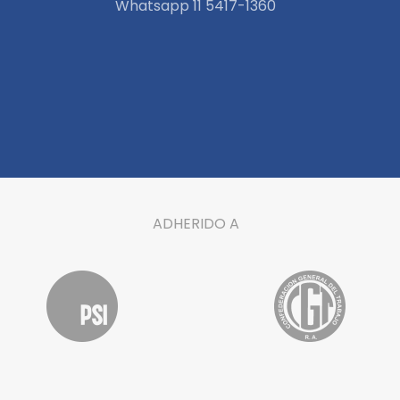
W
hatsapp 11 5417-1360
ADHERIDO A