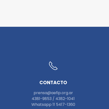
CONTACTO
prensa@aefip.org.ar
4381-9853 / 4382-1041
W
hatsapp 11 5417-1360