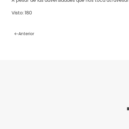
A pesar de las adversidades que nos toca atravesa
Visto: 180
Anterior