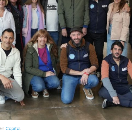
 en
Capital
.