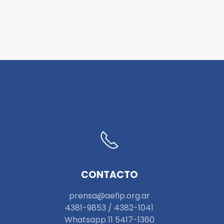
CONTACTO
prensa@aefip.org.ar
4381-9853 / 4382-1041
W
hatsapp 11 5417-1360