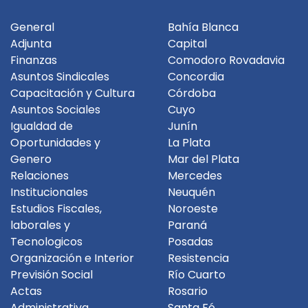
General
Bahía Blanca
Adjunta
Capital
Finanzas
Comodoro Rovadavia
Asuntos Sindicales
Concordia
Capacitación y Cultura
Córdoba
Asuntos Sociales
Cuyo
Igualdad de
Junín
Oportunidades y
La Plata
Genero
Mar del Plata
Relaciones
Mercedes
Institucionales
Neuquén
Estudios Fiscales,
Noroeste
laborales y
Paraná
Tecnologicos
Posadas
Organización e Interior
Resistencia
Previsión Social
Río Cuarto
Actas
Rosario
Administrativa
Santa Fé