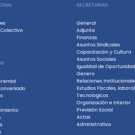
IONAL
SECRETARIAS
des
General
Colectivo
Adjunta
Finanzas
Asuntos Sindicales
Capacitación y Cultura
Asuntos Sociales
OS
Igualdad de Oportunidad
Genero
Relaciones Institucional
Gremial
Estudios Fiscales, labora
Conveniado
Tecnologicos
s
Organización e Interior
Previsión Social
cimiento
Actas
s
Administrativa
s
s