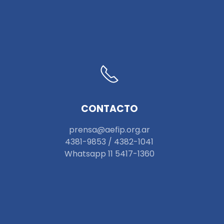
CONTACTO
prensa@aefip.org.ar
4381-9853 / 4382-1041
W
hatsapp 11 5417-1360