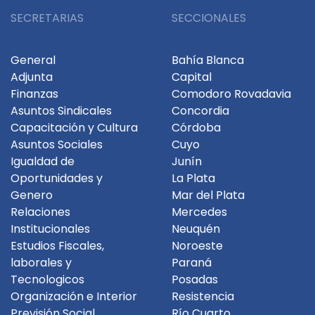
SECRETARIAS
SECCIONALES
General
Bahía Blanca
Adjunta
Capital
Finanzas
Comodoro Rovadavia
Asuntos Sindicales
Concordia
Capacitación y Cultura
Córdoba
Asuntos Sociales
Cuyo
Igualdad de
Junín
Oportunidades y
La Plata
Genero
Mar del Plata
Relaciones
Mercedes
Institucionales
Neuquén
Estudios Fiscales,
Noroeste
laborales y
Paraná
Tecnologicos
Posadas
Organización e Interior
Resistencia
Previsión Social
Río Cuarto