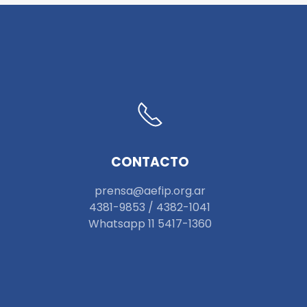
CONTACTO
prensa@aefip.org.ar
4381-9853 / 4382-1041
W
hatsapp 11 5417-1360