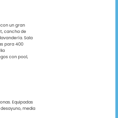
 con un gran
et, cancha de
 lavandería. Sala
ias para 400
lia
egos con pool,
sonas. Equipadas
n desayuno, media